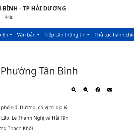
 BÌNH - TP HẢI DƯƠNG
|
中文
kiện
Văn bản
Tiếp cận thông tin
Thủ tục hành chí
- Phường Tân Bình
ố Hải Dương, có vị trí địa lý:
o, Lê Thanh Nghị và Hải Tân
ng Thạch Khôi